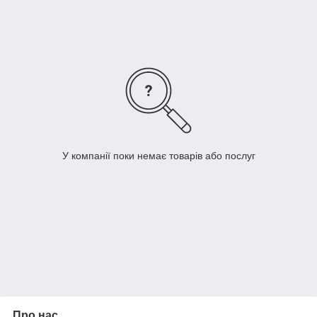
покращить рівновагу,
покращить стійкість,
знизить ризик отримання травм і пошкоджень,
зміцнить все тіло.
Обладнання та аксесуари для функціонального тренінгу
Для функціонального тренінгу можна використовувати
складні, професійні рамки і тренажери, які пропонують великі
можливості для розвитку і різноманітності виконуваних
вправ.
Рамки та обладнання
У компанії поки немає товарів або послуг
За допомогою рамок і тренажерів ми створили модульну
систему функціонального тренінгу. Ви можете вільно
розширювати їх і одночасно збільшувати діапазон
виконуваних вправ. Вони дозволяють індивідуально
пристосувати пристрій до ваших потреб і здібностей.
Про нас