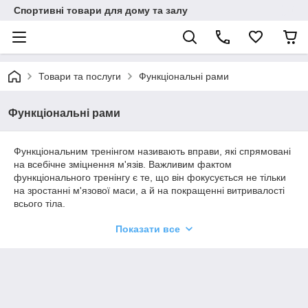
Спортивні товари для дому та залу
Товари та послуги
Функціональні рами
Функціональні рами
Функціональним тренінгом називають вправи, які спрямовані
на всебічне зміцнення м'язів. Важливим фактом
функціонального тренінгу є те, що він фокусується не тільки
на зростанні м'язової маси, а й на покращенні витривалості
всього тіла.
Запорукою успіху у функціональному тренінгу є розвиток всіх
Показати все
груп м'язів. Ринок обладнання та аксесуарів для
функціонального тренінгу пропонує товари, які допоможуть
досягти бажаної мети.
Активізуйте все тіло завдяки функціональному тренінгу
Переваги функціонального тренінгу: