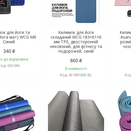
ок для йоги та
Килимок для йоги
Кили
(йога мат) WCG M6
складаний WCG 183×61×6
Asan
Синий
мм TPE, двосторонній
розмі
нековзкий, для фітнесу та
чох
340 ₴
подорожей, синій
о до відправки
860 ₴
002.M6
В наявності
W-YM183F-BL