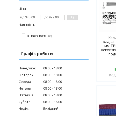
Ціна
Наявність
В наявності
8
Кил
складан
мм TP
нековзки
Графік роботи
под
Понеділок
08:00
18:00
Вівторок
08:00
18:00
Середа
08:00
18:00
Четвер
08:00
18:00
Пʼятниця
08:00
18:00
Субота
08:00
16:00
Неділя
Вихідний