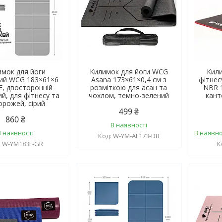
имок для йоги
Килимок для йоги WCG
Кили
ий WCG 183×61×6
Asana 173×61×0,4 см з
фітнес
E, двосторонній
розміткою для асан та
NBR 
й, для фітнесу та
чохлом, темно-зелений
кант
орожей, сірий
499 ₴
860 ₴
В наявності
В наявності
В наявно
W-YM-AL173-DB
W-YM183F-GR