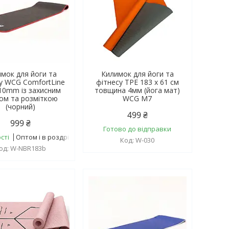
мок для йоги та
Килимок для йоги та
у WCG ComfortLine
фітнесу TPE 183 х 61 см
10mm із захисним
товщина 4мм (йога мат)
ом та розміткою
WCG M7
(чорний)
499 ₴
999 ₴
Готово до відправки
сті
Оптом і в роздріб
W-030
W-NBR183b