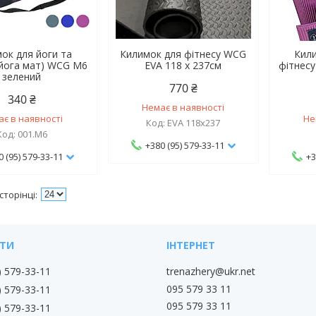
ок для йоги та
Килимок для фітнесу WCG
Кили
(йога мат) WCG M6
EVA 118 х 237см
фітнесу
зелений
770 ₴
340 ₴
Немає в наявності
ає в наявності
Не
EVA 118х237
001.M6
+380 (95) 579-33-11
0 (95) 579-33-11
+3
) 579-33-11
trenazhery@ukr.net
095 579 33 11
) 579-33-11
095 579 33 11
) 579-33-11