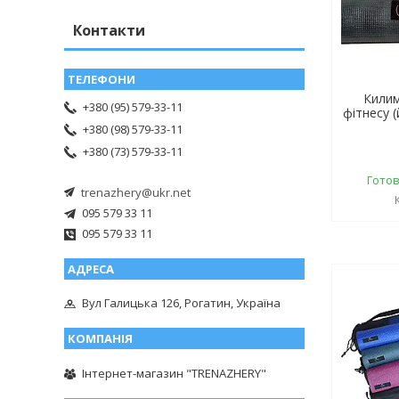
Контакти
Килим
+380 (95) 579-33-11
фітнесу 
+380 (98) 579-33-11
+380 (73) 579-33-11
Готов
trenazhery@ukr.net
095 579 33 11
095 579 33 11
Вул Галицька 126, Рогатин, Україна
Інтернет-магазин "TRENAZHERY"