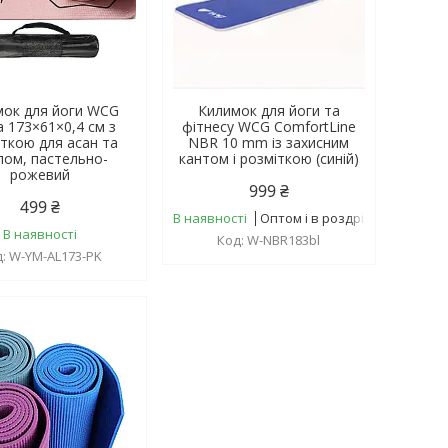
мок для йоги WCG
Килимок для йоги та
a 173×61×0,4 см з
фітнесу WCG ComfortLine
ткою для асан та
NBR 10 mm із захисним
лом, пастельно-
кантом і розміткою (синій)
рожевий
999 ₴
499 ₴
В наявності
Оптом і в роздріб
В наявності
W-NBR183bl
W-YM-AL173-PK