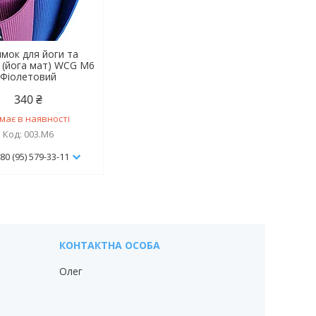
мок для йоги та
 (йога мат) WCG M6
Фіолетовий
340 ₴
має в наявності
003.M6
80 (95) 579-33-11
Олег