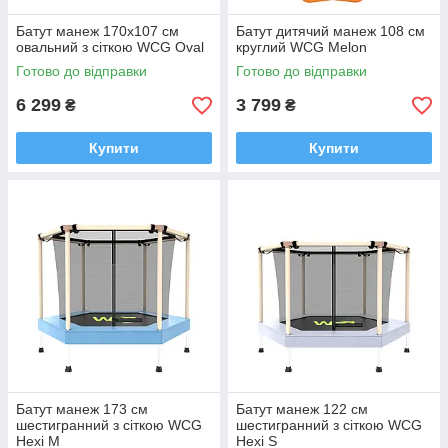
Батут манеж 170x107 см
Батут дитячий манеж 108 см
овальний з сіткою WCG Oval
круглий WCG Melon
Готово до відправки
Готово до відправки
6 299
3 799
₴
₴
Купити
Купити
Батут манеж 173 см
Батут манеж 122 см
шестигранний з сіткою WCG
шестигранний з сіткою WCG
Hexi M
Hexi S