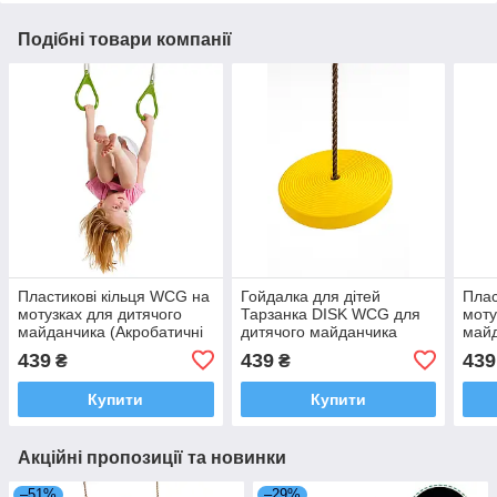
Подібні товари компанії
Пластикові кільця WCG на
Гойдалка для дітей
Плас
мотузках для дитячого
Тарзанка DISK WCG для
моту
майданчика (Акробатичні
дитячого майданчика
майд
кільця)
Жовта
кіль
439
439
439
₴
₴
Купити
Купити
Акційні пропозиції та новинки
–51%
–29%