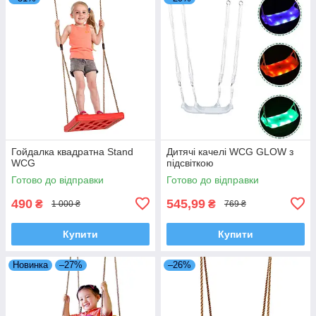
Гойдалка квадратна Stand
Дитячі качелі WCG GLOW з
WCG
підсвіткою
Готово до відправки
Готово до відправки
490
545,99
₴
₴
1 000 ₴
769 ₴
Купити
Купити
Новинка
–27%
–26%