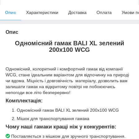
Опис
Характеристики
Доставка
Оплата
Умови п
Опис
Одномісний гамак BALI XL зелений
200х100 WCG
Одномісний, колоритний і комфортний гамак від компанії
WCG, стане ідеальним варіантом для відпочинку на природі
чи вдома. Міцність і довговічність матеріалу, дозволить вам
залишати гамак на відкритому повітрі не побоюючись
непогоди все літо безперервно!
Комплектація:
Одномісний гамак BALI XL зелений 200х100 WCG
Мішок для транспортування гамака
Чому наші гамаки кращі ніж у конкурентів:
Поставляється з мішком для зручного транспортування.