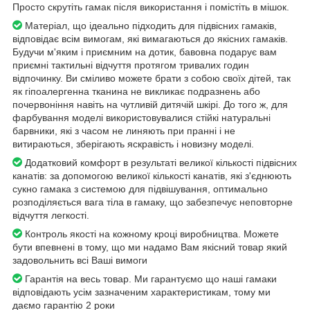
Просто скрутіть гамак після використання і помістіть в мішок.
Матеріал, що ідеально підходить для підвісних гамаків,
відповідає всім вимогам, які вимагаються до якісних гамаків.
Будучи м'яким і приємним на дотик, бавовна подарує вам
приємні тактильні відчуття протягом тривалих годин
відпочинку. Ви сміливо можете брати з собою своїх дітей, так
як гіпоалергенна тканина не викликає подразнень або
почервоніння навіть на чутливій дитячій шкірі. До того ж, для
фарбування моделі використовувалися стійкі натуральні
барвники, які з часом не линяють при пранні і не
витираються, зберігають яскравість і новизну моделі.
Додатковий комфорт в результаті великої кількості підвісних
канатів: за допомогою великої кількості канатів, які з'єднюють
сукно гамака з системою для підвішування, оптимально
розподіляється вага тіла в гамаку, що забезпечує неповторне
відчуття легкості.
Контроль якості на кожному кроці виробництва. Можете
бути впевнені в тому, що ми надамо Вам якісний товар який
задовольнить всі Ваші вимоги
Гарантія на весь товар. Ми гарантуємо що наші гамаки
відповідають усім зазначеним характеристикам, тому ми
даємо гарантію 2 роки