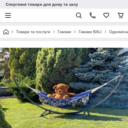
Спортивні товари для дому та залу
Товари та послуги
Гамаки
Гамаки BALI
Одномісн