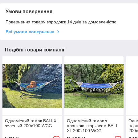
Умови повернення
Повернення товару впродовж 14 днів за домовленістю
Всі умови повернення
Подібні товари компанії
Одномісний гамак BALI XL
Одномісний гамак з
Одно
зеленый 200х100 WCG
планкою і каркасом BALI
план
XL 200х100 WCG
200