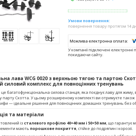
повернення товару протягом 14 д
У компанії підключені електронні 
покидаючи сайту.
ьна лава WCG 0020 з верхньою тягою та партою Скотта
 силовий комплекс для повноцінних тренувань
це багатофункціональна силова станція, яка поєднує лаву для жиму, в
у парту Скотта. У цьому розширеному комплекті ви отримуєте також
грифи — ідеальне рішення для повноцінних домашніх тренувань без 
ція та матеріали
отовлений із
сталевого профілю 40×40 мм і 50×50 мм
, що гарантує м
елементи мають
порошкове покриття
, стійке до подряпин і корозії.