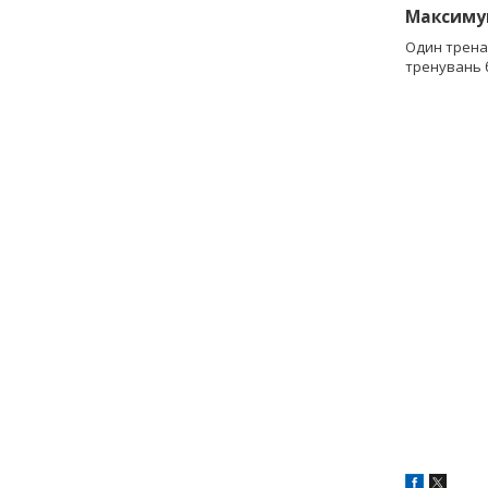
Максиму
Один трена
тренувань б