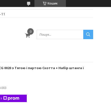
Кошик
-11
 0020 з Тягою і партою Скотта + Набір штанга і
0.003
 з