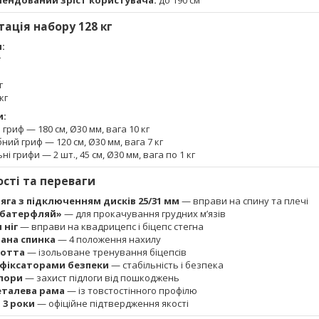
ендований зріст користувача:
до 190 см
ація набору 128 кг
:
г
г
 кг
и:
 гриф — 180 см, Ø30 мм, вага 10 кг
бний гриф — 120 см, Ø30 мм, вага 7 кг
ні грифи — 2 шт., 45 см, Ø30 мм, вага по 1 кг
сті та переваги
яга з підключенням дисків 25/31 мм
— вправи на спину та плечі
«батерфляй»
— для прокачування грудних м’язів
 ніг
— вправи на квадрицепс і біцепс стегна
вана спинка
— 4 положення нахилу
котта
— ізольоване тренування біцепсів
 фіксаторами безпеки
— стабільність і безпека
опори
— захист підлоги від пошкоджень
еталева рама
— із товстостінного профілю
 3 роки
— офіційне підтвердження якості