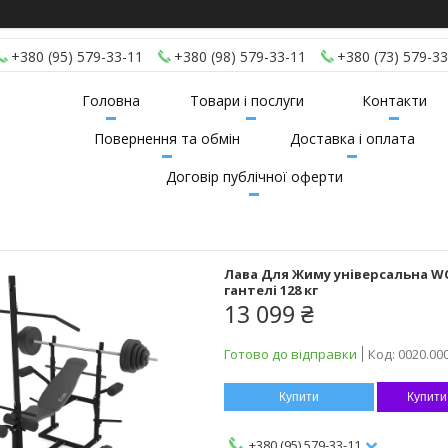
+380 (95) 579-33-11
+380 (98) 579-33-11
+380 (73) 579-33
Головна
Товари і послуги
Контакти
Повернення та обмін
Доставка і оплата
Договір публічної оферти
Лава Для Жиму універсальна WCG
гантелі 128 кг
13 099 ₴
Готово до відправки
Код:
0020.00
Купити
Купити
+380 (95) 579-33-11