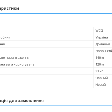
еристики
WCG
робник
Україна
ння
Домашнє
Лава + сті
ьне навантаження
140 кг
на вага користувача
120 кг
31 кг
Чорний
Новий
ація для замовлення