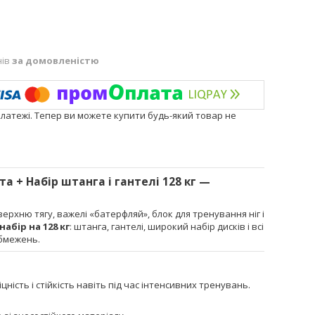
нів
за домовленістю
платежі. Тепер ви можете купити будь-який товар не
 + Набір штанга і гантелі 128 кг —
ерхню тягу, важелі «батерфляй», блок для тренування ніг і
набір на 128 кг
: штанга, гантелі, широкий набір дисків і всі
обмежень.
іцність і стійкість навіть під час інтенсивних тренувань.