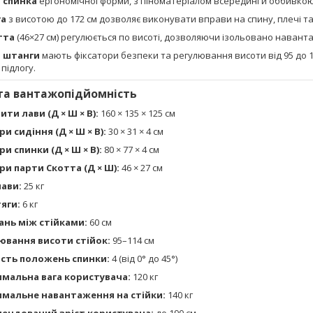
 спинка
ергономічної форми, з піноматеріалом всередині й оббивкою 
га
з висотою до 172 см дозволяє виконувати вправи на спину, плечі та
тта
(46×27 см) регулюється по висоті, дозволяючи ізольовано навант
я штанги
мають фіксатори безпеки та регулювання висоти від 95 до 1
підлогу.
та вантажопідйомність
ити лави (Д × Ш × В):
160 × 135 × 125 см
ри сидіння (Д × Ш × В):
30 × 31 × 4 см
ри спинки (Д × Ш × В):
80 × 77 × 4 см
ри парти Скотта (Д × Ш):
46 × 27 см
лави:
25 кг
тяги:
6 кг
ань між стійками:
60 см
ювання висоти стійок:
95–114 см
ість положень спинки:
4 (від 0° до 45°)
мальна вага користувача:
120 кг
мальне навантаження на стійки:
140 кг