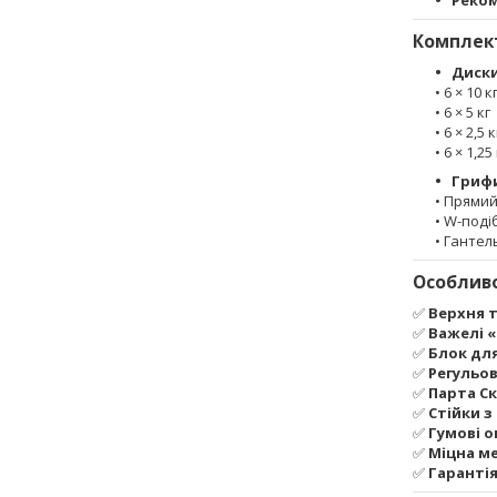
Реком
Комплект
Диски
• 6 × 10 к
• 6 × 5 кг
• 6 × 2,5 к
• 6 × 1,25
Гриф
• Прямий
• W-поді
• Гантель
Особливо
✅
Верхня т
✅
Важелі 
✅
Блок для
✅
Регульо
✅
Парта С
✅
Стійки з
✅
Гумові 
✅
Міцна м
✅
Гарантія