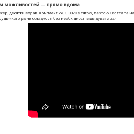
м можливостей — прямо вдома
жер, десятки вправ. Комплект WCG 0020 з тягою, партою Скотта та 
удь-якого рівня складності без необхідності відвідувати зал.