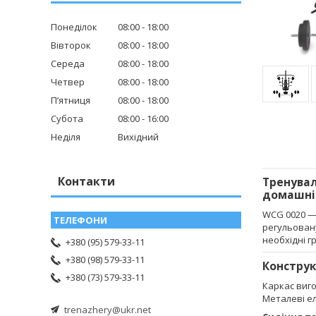
Понеділок
08:00
18:00
Вівторок
08:00
18:00
Середа
08:00
18:00
Четвер
08:00
18:00
Пʼятниця
08:00
18:00
Субота
08:00
16:00
Неділя
Вихідний
Контакти
Тренувал
домашній
WCG 0020 — 
регульован
необхідні 
+380 (95) 579-33-11
+380 (98) 579-33-11
Конструк
+380 (73) 579-33-11
Каркас виг
Металеві 
trenazhery@ukr.net