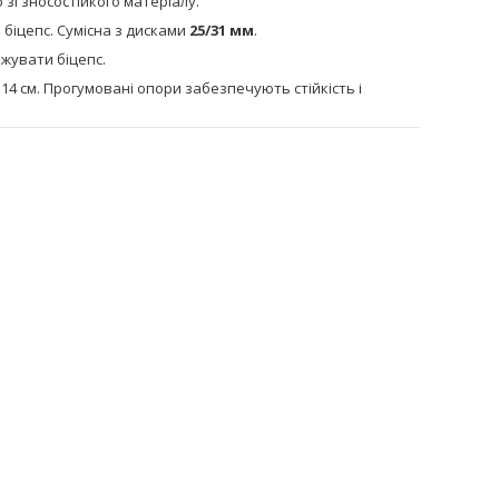
зі зносостійкого матеріалу.
 біцепс. Сумісна з дисками
25/31 мм
.
ажувати біцепс.
14 см. Прогумовані опори забезпечують стійкість і