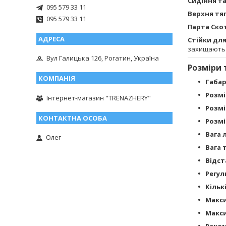
Сидіння та
095 579 33 11
Верхня тя
095 579 33 11
Парта Ско
Стійки дл
захищають 
Вул Галицька 126, Рогатин, Україна
Розміри 
Габар
Розмі
Інтернет-магазин "TRENAZHERY"
Розмі
Розмі
Вага 
Олег
Вага 
Відст
Регул
Кільк
Макси
Макси