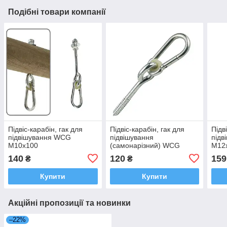
Подібні товари компанії
Підвіс-карабін, гак для
Підвіс-карабін, гак для
Підв
підвішування WCG
підвішування
під
M10x100
(самонарізний) WCG
M12
M10x100
140
120
159
₴
₴
Купити
Купити
Акційні пропозиції та новинки
–22%