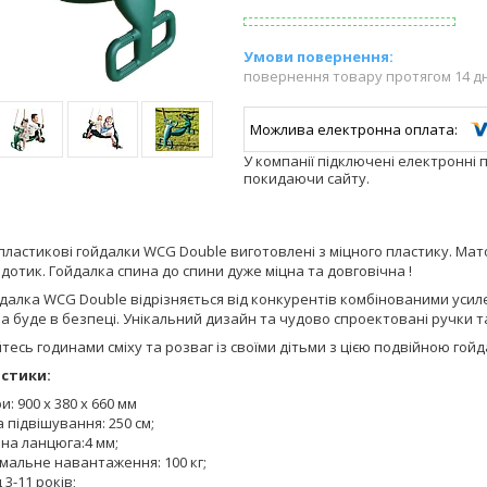
повернення товару протягом 14 д
У компанії підключені електронні 
покидаючи сайту.
ластикові гойдалки WCG Double виготовлені з міцного пластику. Мат
дотик. Гойдалка спина до спини дуже міцна та довговічна !
лка WCG Double відрізняється від конкурентів комбінованими усил
 буде в безпеці. Унікальний дизайн та чудово спроектовані ручки та
есь годинами сміху та розваг із своїми дітьми з цією подвійною гой
стики:
и: 900 х 380 х 660 мм
 підвішування: 250 см;
на ланцюга:4 мм;
мальне навантаження: 100 кг;
д 3-11 років;