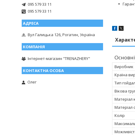
Гарант
095 579 33 11
095 579 33 11
Вул Галицька 126, Рогатин, Україна
Характ
Основні
Інтернет-магазин "TRENAZHERY"
Виробник
Країна ви
Олег
Тип гойда
Вікова гру
Матеріал 
Матеріал с
Колір
Максимал
Можливіст