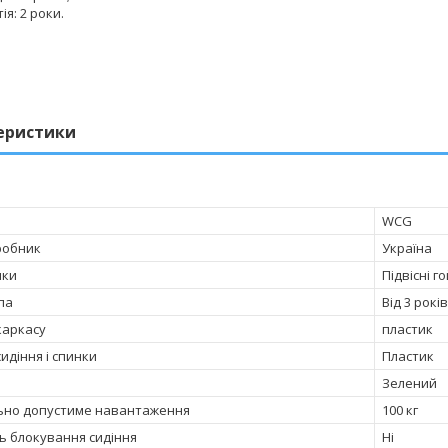
ія: 2 роки.
еристики
WCG
робник
Україна
лки
Підвісні г
па
Від 3 років
каркасу
пластик
идіння і спинки
Пластик
Зелений
ьно допустиме навантаження
100 кг
ь блокування сидіння
Ні