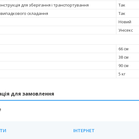
онструкція для зберігання і транспортування
Так
д випадкового складання
Так
Новий
Унісекс
и
66 см
38 см
90 см
5 кг
ація для замовлення
₴