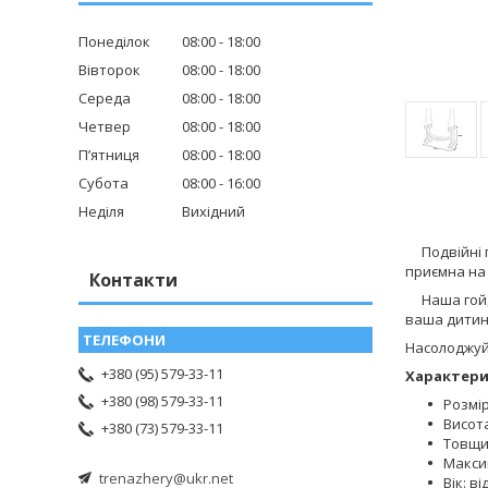
Понеділок
08:00
18:00
Вівторок
08:00
18:00
Середа
08:00
18:00
Четвер
08:00
18:00
Пʼятниця
08:00
18:00
Субота
08:00
16:00
Неділя
Вихідний
Подвійні п
приємна на 
Контакти
Наша гойда
ваша дитина
Насолоджуйт
+380 (95) 579-33-11
Характери
+380 (98) 579-33-11
Розмір
Висота
+380 (73) 579-33-11
Товщи
Макси
trenazhery@ukr.net
Вік: ві