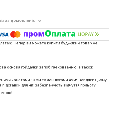
нів
за домовленістю
платежі. Тепер ви можете купити будь-який товар не
ова основа гойдалки запобігає ковзанню, а також
еними канатами 10 мм та ланцюгами 4мм! Завдяки цьому
 підставки для ніг, забезпечують відчуття польоту.
далкою!