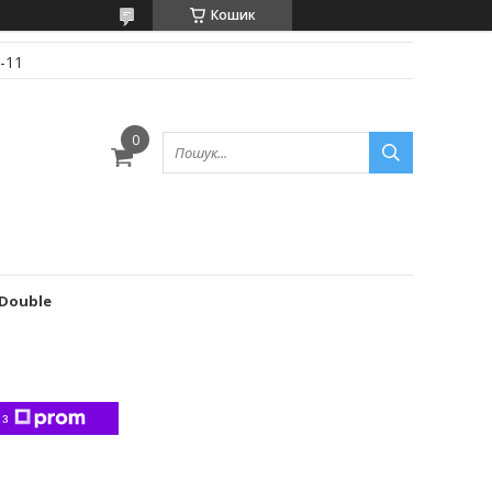
Кошик
-11
 Double
 з