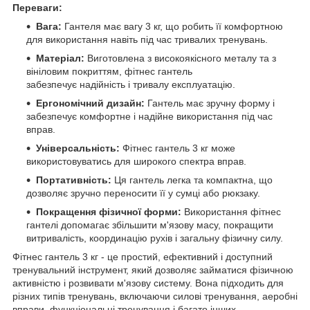
Переваги:
Вага:
Гантеля має вагу 3 кг, що робить її комфортною
для використання навіть під час тривалих тренувань.
Матеріал:
Виготовлена з високоякісного металу та з
вініловим покриттям, фітнес гантель
забезпечує надійність і тривалу експлуатацію.
Ергономічний дизайн:
Гантель має зручну форму і
забезпечує комфортне і надійне використання під час
вправ.
Універсальність:
Фітнес гантель 3 кг може
використовуватись для широкого спектра вправ.
Портативність:
Ця гантель легка та компактна, що
дозволяє зручно переносити її у сумці або рюкзаку.
Покращення фізичної форми:
Використання фітнес
гантелі допомагає збільшити м'язову масу, покращити
витривалість, координацію рухів і загальну фізичну силу.
Фітнес гантель 3 кг - це простий, ефективний і доступний
тренувальний інструмент, який дозволяє займатися фізичною
активністю і розвивати м'язову систему. Вона підходить для
різних типів тренувань, включаючи силові тренування, аеробні
вправи, функціональні тренування і багато інших.