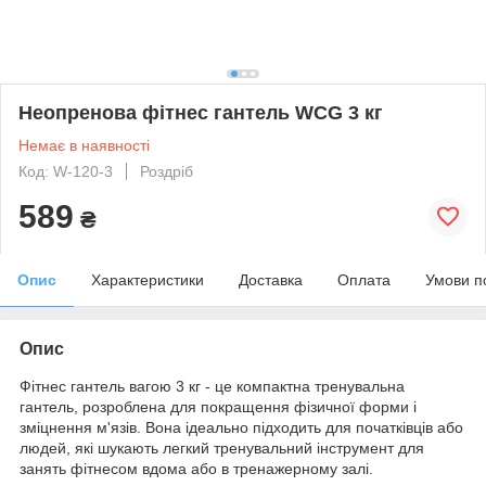
Неопренова фітнес гантель WCG 3 кг
Немає в наявності
Код: W-120-3
Роздріб
589
₴
Опис
Характеристики
Доставка
Оплата
Умови п
Опис
Фітнес гантель вагою 3 кг - це компактна тренувальна
гантель, розроблена для покращення фізичної форми і
зміцнення м'язів. Вона ідеально підходить для початківців або
людей, які шукають легкий тренувальний інструмент для
занять фітнесом вдома або в тренажерному залі.