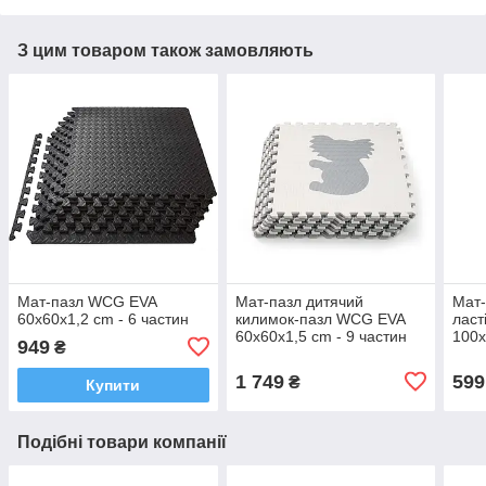
З цим товаром також замовляють
Мат-пазл WCG EVA
Мат-пазл дитячий
Мат-
60х60х1,2 cm - 6 частин
килимок-пазл WCG EVA
ласт
60х60х1,5 cm - 9 частин
100х
949
₴
Звірятка
рож
1 749
599
₴
Купити
Подібні товари компанії