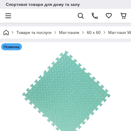
Спортивні товари для дому та залу
Товари та послуги
Мат-пазли
60 х 60
Мат-пазл W
Новинка