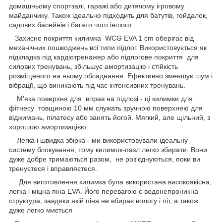
домашньому спортзалі, гаражі або дитячому ігровому
майданчику. Також ідеально підходить для батутів, гойдалок,
садових басейнів і багато чого іншого.
Захисне покриття килимка WCG EVA 1 cm оберігає від
механічних пошкоджень всі типи підлог. Використовується як
підкладка під кардіотренажер або підлогове покриття для
силових тренувань, збільшує амортизацію і стійкість
розміщеного на ньому обладнання. Ефективно зменшує шум і
вібрації, що виникають під час інтенсивних тренувань.
М'яка поверхня для вправ на підлозі - ці килимки для
фітнесу товщиною 10 мм служать зручною поверхнею для
віджимань, пілатесу або занять йогой. Мягкий, але щільний, з
хорошою амортизацією.
Легка і швидка збірка - ми використовували ідеальну
систему блокування, тому килимок-пазл легко збирати. Вони
дуже добре тримаються разом, не роз'єднуються, поки ви
тренуєтеся і вправляєтеся.
Для виготовлення килимка була використана високоякісна,
легка і міцна піна EVA. Його перевагою є водонепроникна
структура, завдяки якій піна не вбирає вологу і піт, а також
дуже легко миється