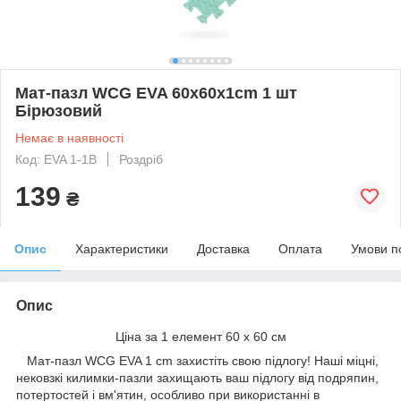
Мат-пазл WCG EVA 60х60х1cm 1 шт
Бірюзовий
Немає в наявності
Код: EVA 1-1B
Роздріб
139
₴
Опис
Характеристики
Доставка
Оплата
Умови п
Опис
Ціна за 1 елемент 60 х 60 см
Мат-пазл WCG EVA 1 cm захистіть свою підлогу! Наші міцні,
нековзкі килимки-пазли захищають ваш підлогу від подряпин,
потертостей і вм'ятин, особливо при використанні в