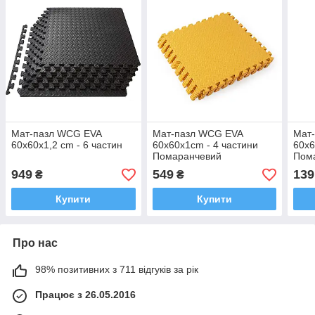
Мат-пазл WCG EVA
Мат-пазл WCG EVA
Мат
60х60х1,2 cm - 6 частин
60х60х1cm - 4 частини
60х6
Помаранчевий
Пом
949
549
139
₴
₴
Купити
Купити
Про нас
98% позитивних з 711 відгуків за рік
Працює з 26.05.2016