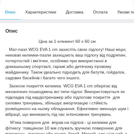
Опис
Характеристики
Доставка
Оплата
Умови п
Опис
Ціна за 1 елемент 60 х 60 см
Мат-пазл WCG EVA 1 cm захистіть свою підлогу! Наші міцні,
нековзкі килимки-пазли захищають ваш підлогу від подряпин,
потертостей і вм'ятин, особливо при використанні в
домашньому спортзалі, гаражі або дитячому ігровому
майданчику. Також ідеально підходить для батутів, гойдалок,
садових басейнів і багато чого іншого.
Захисне покриття килимка WCG EVA 1 cm оберігає від
механічних пошкоджень всі типи підлог. Використовується як
підкладка під кардіотренажер або підлогове покриття для
силових тренувань, збільшує амортизацію і стійкість
розміщеного на ньому обладнання. Ефективно зменшує шум і
вібрації, що виникають під час інтенсивних тренувань.
М'яка поверхня для вправ на підлозі - ці килимки для
фітнесу товщиною 10 мм служать зручною поверхнею для
віджимань, пілатесу або занять йогой. Мягкий, але щільний, з