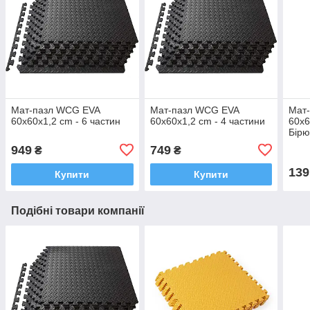
Мат-пазл WCG EVA
Мат-пазл WCG EVA
Мат
60х60х1,2 cm - 6 частин
60х60х1,2 cm - 4 частини
60х6
Бірю
949
749
₴
₴
139
Купити
Купити
Подібні товари компанії