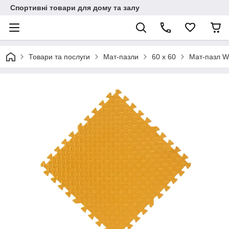
Спортивні товари для дому та залу
Товари та послуги
Мат-пазли
60 х 60
Мат-пазл W