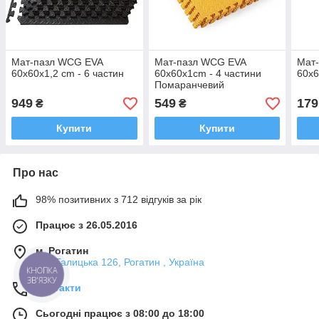
Мат-пазл WCG EVA
Мат-пазл WCG EVA
Мат
60х60х1,2 cm - 6 частин
60х60х1cm - 4 частини
60х6
Помаранчевий
949
549
179
₴
₴
Купити
Купити
Про нас
98% позитивних з 712 відгуків за рік
Працює з 26.05.2016
м. Рогатин
Вул Галицька 126, Рогатин , Україна
КНОПКА
ЗВ'ЯЗКУ
Контакти
Сьогодні працює з 08:00 до 18:00