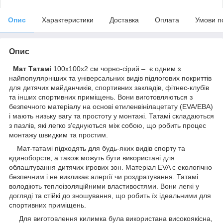
Опис
Характеристики
Доставка
Оплата
Умови п
Опис
Мат Татамі
100х100х2 см чорно-сірий – є одним з
найпопулярніших та універсальних видів підлогових покриттів
для дитячих майданчиків, спортивних закладів, фітнес-клубів
та інших спортивних приміщень. Вони виготовляються з
безпечного матеріалу на основі етиленвінілацетату (EVA/ЕВА)
і мають низьку вагу та простоту у монтажі. Татамі складаються
з пазлів, які легко з'єднуються між собою, що робить процес
монтажу швидким та простим.
Мат-татамі підходять для будь-яких видів спорту та
єдиноборств, а також можуть бути використані для
облаштування дитячих ігрових зон. Матеріал EVA є екологічно
безпечним і не викликає алергії чи роздратування. Татамі
володіють теплоізоляційними властивостями. Вони легкі у
догляді та стійкі до зношування, що робить їх ідеальними для
спортивних приміщень.
Для виготовлення килимка була використана високоякісна,