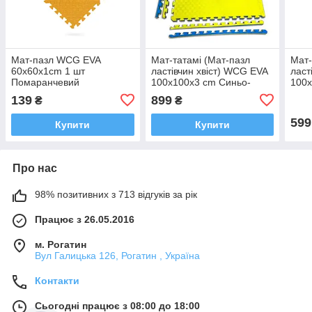
Мат-пазл WCG EVA
Мат-татамі (Мат-пазл
Мат-
60х60х1cm 1 шт
ластівчин хвіст) WCG EVA
ласт
Помаранчевий
100х100х3 cm Синьо-
100х
жовтий
зел
139
899
₴
₴
599
Купити
Купити
Про нас
98% позитивних з 713 відгуків за рік
Працює з 26.05.2016
м. Рогатин
Вул Галицька 126, Рогатин , Україна
Контакти
Сьогодні працює з 08:00 до 18:00