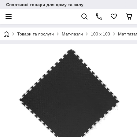
Спортивні товари для дому та залу
Товари та послуги
Мат-пазли
100 x 100
Мат тата