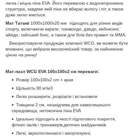
легка і міцна піна EVA. Його перевагою є водонепроникна
структура, завдяки якій піна не вбирає вологу і піт, а також
дуже легко миється.
Мат Татамі
1000х1000х20 мм підходять для різних видів
спорту, включаючи карате, тхеквондо, дзюдо, кікбоксинг,
айкідо, тайський бокс, а також для боїв без правил та ММА.
Використовуючи продукцію компанії WCG, ви можете бути
впевнені, що вибрали високоякісний товар, за найнижчою
ціною на ринку!
Мат-пазл WCG EVA 100х100х2 см переваги:
Розмір 100х100х2 cm + края
Щільність 90 кг/м3
Легко розширити, розрізати і встановити
Товщина 2 см, нешкідлива для навколишнього
середовища, нетоксична піна EVA
Ідеально підходить в якості підлогового покриття,
фітнес-залів і тренажерів,дитячих майданчиків
Легкі, звукопоглинаючі і амортизуючі,