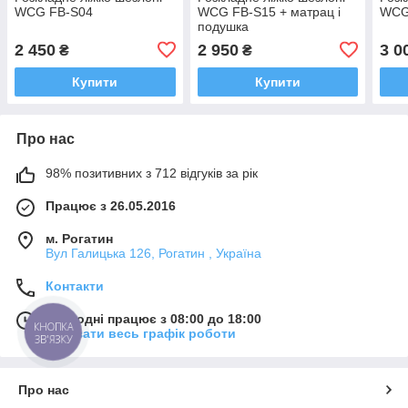
WCG FB-S04
WCG FB-S15 + матрац і
WCG
подушка
2 450
2 950
3 0
₴
₴
Купити
Купити
Про нас
98% позитивних з 712 відгуків за рік
Працює з 26.05.2016
м. Рогатин
Вул Галицька 126, Рогатин , Україна
Контакти
Сьогодні працює з 08:00 до 18:00
КНОПКА
Показати весь графік роботи
ЗВ'ЯЗКУ
Про нас