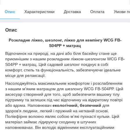
Опис
Характеристики
Доставка
Оплата
Умови п
Опис
Розкладне ліжко, шезлонг, ліжко для кемпінгу WCG FB-
S04PP + матрац
Відпочинок на природі, на дачі або біля басейну стане ще
приємнішим з нашим розкладним ліжком-шезлонгом WCG FB-
S04PP + матрац. Цей садовий шезлонг поєднує в собі
комфорт, стиль та функціональність, забезпечуючи ідеальне
місце для релаксації.
Насолоджуйтесь максимальним комфортом і розслабленням
з нашим м'яким матрацом для шезлонгу WCG FB-S04PP. Цей
аксесуар створений для того, щоб забезпечити вашому тілу
підтримку та затишок під час відпочинку на відкритому повітрі
або вдома. Наповнювач
екологічний, безпечний
для
здоров'я людини, легкий і пружний на нетканій основі.
Поліефірне волокно являє собою м'які пухнасті кульки. Цей
матеріал займає лідируючу сходинку в штучних
наповнювачах. Він володіє відмінними експлуатаційними