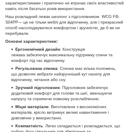
характеристиками і практично не втрачає своїх властивостей
навіть після багатьох років використання.
Наш розкладний лежак шезлонг з підголовником WCG FB-
S04PP— це не тільки меблі для відпочинку, але і прекрасний
спосіб насолоджуватися комфортом і зручністю, де б ви не
перебували.
Основні характеристики:
Ергономічний дизайн
: Конструкція
лежака забезпечує максимальну підтримку спини та
комфорт під час відпочинку.
Регульована спинка
: Спинка має кілька положень,
що дозволяє вибрати найзручніший кут нахилу для
відпочинку, читання або сну.
Зручний підголовник
: Підголовник забезпечує
додатковий комфорт для голови та шиї, зменшуючи
напругу та сприяючи повному розслабленню.
Міцні матеріали
: Виготовлене з високоякісних
матеріалів, крісло витримує великі навантаження і
довговічне у використанні.
Компактність
: Легко складається і розкладається, що
робить його ідеальним для зберігання та