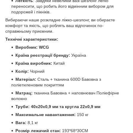
Легкість
: Завдяки невеликій вазі шезлонг легко
переносити, що робить його відмінним вибором для
подорожей і пікніків.
Вибираючи наше розкладне ліжко-шезлонг, ви обираєте
комфорт та якість, що роблять ваш відпочинок по-
справжньому приємним.
Технічні характеристики:
Виробник: WCG
Країна реєстрації бренду:
Україна
Країна виробник:
Китай
Колір:
Чорний
Матеріал:
Сталь + тканина 600D Бавовна з
поліетиленовим покриттям
Матрац:
тканина Бавовна + наповнювач Поліефірне
волокно
Труби: 40х20х0,9 мм та кругла 22х0,9 мм
Максимальне навантаження:
150 кг
Вага:
8,1 кг
Розмір лежачий стан:
193*68*30CM