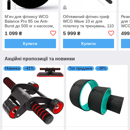
М’яч для фітнесу WCG
Обтяжений фітнес-гриф
Рези
Balance Pro 85 см Anti-
WCG Wave 10 кг для
для 
Burst до 500 кг з насосом,
пілатесу та тренувань, 110
WCG 
фітбол для йоги, пілатесу
см, Soft Touch, чорний
1 099
5 999
499
₴
₴
та вагітних, чорний
Купити
Купити
Акційні пропозиції та новинки
Новинка
–41%
Топ продажів
–38%