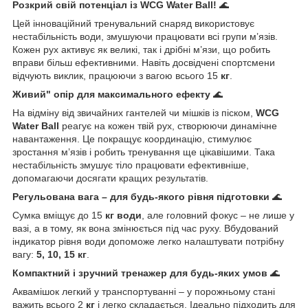
Розкрий свій потенціал із WCG Water Ball!
🌊
Цей інноваційний тренувальний снаряд використовує
нестабільність води, змушуючи працювати всі групи м’язів.
Кожен рух активує як великі, так і дрібні м’язи, що робить
вправи більш ефективними. Навіть досвідчені спортсмени
відчують виклик, працюючи з вагою всього 15
кг
.
Живий" опір для максимального ефекту
🌊
На відміну від звичайних гантелей чи мішків із піском,
WCG
Water Ball
реагує на кожен твій рух, створюючи динамічне
навантаження. Це покращує координацію, стимулює
зростання м’язів і робить тренування ще цікавішими. Така
нестабільність змушує тіло працювати ефективніше,
допомагаючи досягати кращих результатів.
Регульована вага – для будь-якого рівня підготовки
🌊
Сумка вміщує до 15
кг води
, але головний фокус – не лише у
вазі, а в тому, як вона змінюється під час руху. Вбудований
індикатор рівня води допоможе легко налаштувати потрібну
вагу:
5, 10, 15 кг
.
Компактний і зручний тренажер для будь-яких умов
🌊
Аквамішок легкий у транспортуванні – у порожньому стані
важить всього 2
кг
і легко складається. Ідеально підходить для