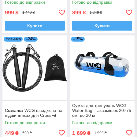
Готово до відправки
Готово до відправки
999
899
₴
₴
1 449 ₴
1 249 ₴
Купити
Купити
Новинка
–24%
–15%
Сумка для тренувань WCG
Скакалка WCG швидкісна на
Water Bag – аквамішок 20×75
підшипниках для CrossFit
см, до 20 кг
Готово до відправки
Готово до відправки
449
1 699
₴
₴
590 ₴
1 999 ₴