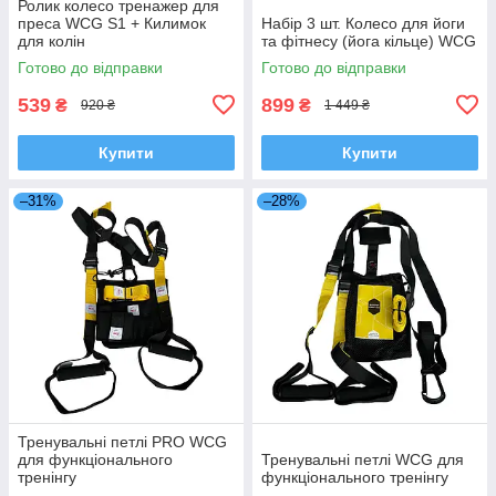
Ролик колесо тренажер для
преса WCG S1 + Килимок
Набір 3 шт. Колесо для йоги
для колін
та фітнесу (йога кільце) WCG
Готово до відправки
Готово до відправки
539
899
₴
₴
920 ₴
1 449 ₴
Купити
Купити
–31%
–28%
Тренувальні петлі PRO WCG
для функціонального
Тренувальні петлі WCG для
тренінгу
функціонального тренінгу