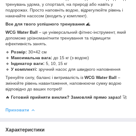
тренувань удома, у спортзалі, на природі або навіть у
подорожах. Просто наповніть водою, відрегулюйте рівень і
накачайте насосом (входить у комплект).
Все для твого успішного тренування
🌊
WCG Water Ball
– це універсальний фітнес-інструмент, який
допоможе урізноманітнити тренування та підвищити
ефективність занять.
🔹
Розмір:
30×42 см
🔹
Максимальна вага:
до 15 кг (з водою)
🔹
Індикатор ваги:
5, 10, 15 кг
🔹
У комплекті:
зручний насос для швидкого наповнення
Тренуйте силу, баланс і витривалість із
WCG Water Ball
–
змінюйте рівень навантаження, наповнюючи сумку водою
відповідно до ваших потреб!
🔥
Готовий прийняти виклик? Замовляй прямо зараз!
🚀
Приховати
Характеристики