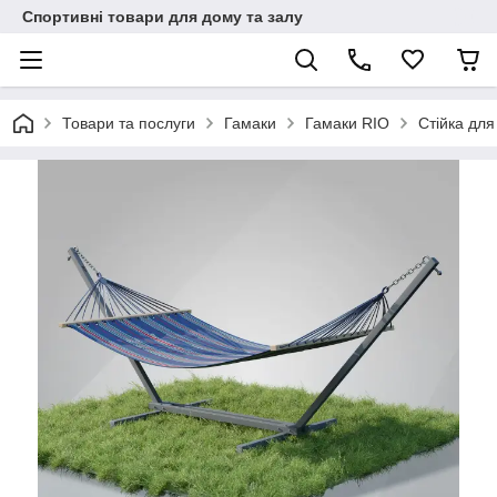
Спортивні товари для дому та залу
Товари та послуги
Гамаки
Гамаки RIO
Стійка дл