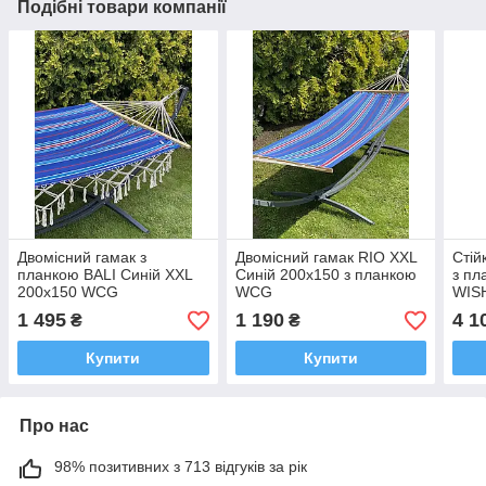
Подібні товари компанії
Двомісний гамак з
Двомісний гамак RIO XXL
Стій
планкою BALI Синій XXL
Синій 200х150 з планкою
з пл
200х150 WCG
WCG
WISH
WC
1 495
1 190
4 1
₴
₴
Купити
Купити
Про нас
98% позитивних з 713 відгуків за рік