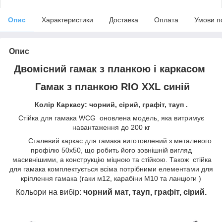
Опис
Характеристики
Доставка
Оплата
Умови п
Опис
Двомісний гамак з планкою і каркасом
Гамак з планкою RIO XXL синій
Колір Каркасу: чорний, сірий, графіт, тауп .
Стійка для гамака WCG оновлена модель, яка витримує
навантаження до 200 кг
Сталевий каркас для гамака виготовлений з металевого
профілю 50х50, що робить його зовнішній вигляд
масивнішими, а конструкцію міцною та стійкою. Також стійка
для гамака комплектується всіма потрібними елементами для
кріплення гамака (гаки м12, карабіни М10 та ланцюги )
Кольори на вибір:
чорний мат, тауп, графіт, сірий.