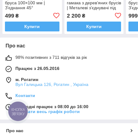
бруса 100×100 мм |
гамака з дерев’яних брусів
брус
З’єднання 45°
| Металеві з’єднувачі під
З’єд
брус 100×100 мм
(мод
499
2 200
999
₴
₴
Купити
Купити
Про нас
98% позитивних з 711 відгуків за рік
Працює з 26.05.2016
м. Рогатин
Вул Галицька 126, Рогатин , Україна
Контакти
Сьогодні працює з 08:00 до 16:00
КНОПКА
Показати весь графік роботи
ЗВ'ЯЗКУ
Про нас