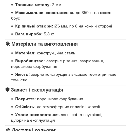
Товщина металу:
2 мм
Максимальне навантаження:
до 350 кг на кожен
брус
Кріпильні отвори:
Ø6 мм, по 8 на кожній стороні
Вага виробу:
5,8 кг
🛠️ Матеріали та виготовлення
Матеріал:
конструкційна сталь
Виробництво:
лазерне різання, зварювання,
порошкове фарбування
Якість:
зварна конструкція з високою геометричною
точністю
🛡️ Захист і експлуатація
Покриття:
порошкове фарбування
Стійкість:
до атмосферних впливів і корозії
Умови використання:
зовнішні та внутрішні,
цілорічна експлуатація
🎨 Доступні кольори: