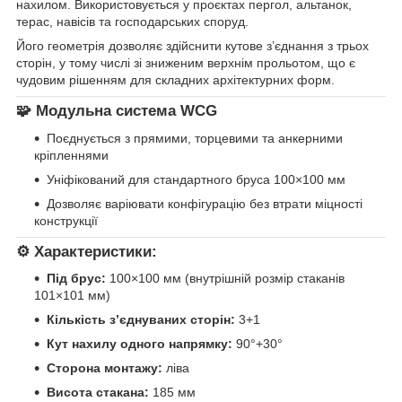
нахилом. Використовується у проєктах пергол, альтанок,
терас, навісів та господарських споруд.
Його геометрія дозволяє здійснити кутове з’єднання з трьох
сторін, у тому числі зі зниженим верхнім прольотом, що є
чудовим рішенням для складних архітектурних форм.
🧩 Модульна система WCG
Поєднується з прямими, торцевими та анкерними
кріпленнями
Уніфікований для стандартного бруса 100×100 мм
Дозволяє варіювати конфігурацію без втрати міцності
конструкції
⚙️ Характеристики:
Під брус:
100×100 мм (внутрішній розмір стаканів
101×101 мм)
Кількість з’єднуваних сторін:
3+1
Кут нахилу одного напрямку:
90°+30°
Сторона монтажу:
ліва
Висота стакана:
185 мм