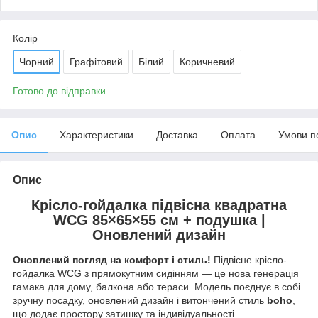
Колір
Чорний
Графітовий
Білий
Коричневий
Готово до відправки
Опис
Характеристики
Доставка
Оплата
Умови п
Опис
Крісло-гойдалка підвісна квадратна
WCG 85×65×55 см + подушка |
Оновлений дизайн
Оновлений погляд на комфорт і стиль!
Підвісне крісло-
гойдалка WCG з прямокутним сидінням — це нова генерація
гамака для дому, балкона або тераси. Модель поєднує в собі
зручну посадку, оновлений дизайн і витончений стиль
boho
,
що додає простору затишку та індивідуальності.