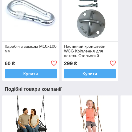
Карабін з замком М10х100
Настінний кронштейн
мм
WCG Кріплення для
петель Стельовий
анкерний гачок
60
299
₴
₴
Купити
Купити
Подібні товари компанії