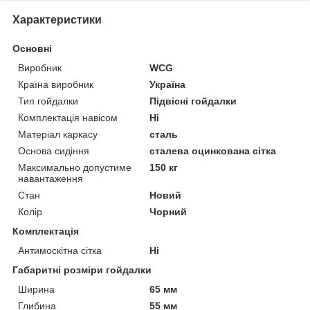
Характеристики
Основні
Виробник
WCG
Країна виробник
Україна
Тип гойдалки
Підвісні гойдалки
Комплектація навісом
Ні
Матеріал каркасу
сталь
Основа сидіння
сталева оцинкована сітка
Максимально допустиме
150 кг
навантаження
Стан
Новий
Колір
Чорний
Комплектація
Антимоскітна сітка
Ні
Габаритні розміри гойдалки
Ширина
65 мм
Глибина
55 мм