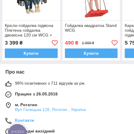
Крісло-гойдалка підвісна
Гойдалка квадратна Stand
Карк
Плетена гойдалка
WCG
гойд
двомісна 120 см WCG +
підв
м’яка подушка Чорна
Play
3 399
490
5 7
₴
₴
1 000 ₴
Купити
Купити
Про нас
98% позитивних з 711 відгуків за рік
Працює з 26.05.2016
м. Рогатин
Вул Галицька 126, Рогатин , Україна
Контакти
Сьогодні вихідний
КНОПКА