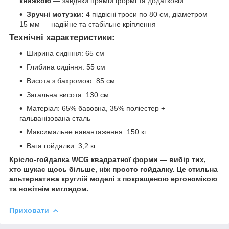
книжкою
— завдяки прямій формі та додатковій
Зручні мотузки:
4 підвісні троси по 80 см, діаметром
15 мм — надійне та стабільне кріплення
Технічні характеристики:
Ширина сидіння: 65 см
Глибина сидіння: 55 см
Висота з бахромою: 85 см
Загальна висота: 130 см
Матеріал: 65% бавовна, 35% поліестер +
гальванізована сталь
Максимальне навантаження: 150 кг
Вага гойдалки: 3,2 кг
Крісло-гойдалка WCG квадратної форми — вибір тих,
хто шукає щось більше, ніж просто гойдалку. Це стильна
альтернатива круглій моделі з покращеною ергономікою
та новітнім виглядом.
Приховати