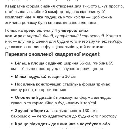
Квадратна форма сидіння створена для тих, хто цінує простір,
стабільність і глибший комфорт під час відпочинку. У
комплекті йде
м’яка подушка
у тон крісла — щоб кожна
хвилина релаксу була справжнім задоволенням.
Гойдалка представлена у 4
універсальних
кольорах
:
чорний, білий, графітовий і коричневий
. Кожен з
них — влучне рішення для будь-якого інтер'єру чи екстер’єру,
де важлива не лише функціональність, а й естетика.
Переваги оновленої квадратної моделі:
Більша площа сидіння:
ширина 65 см, глибина 55
см — більше простору для зручного розміщення
М’яка подушка:
товщина 10 см
Посилена конструкція:
стабільна форма тримає
спину рівно, не прогинається
Оновлений дизайн:
прямокутна форма виглядає
сучасно та гармонійно в будь-якому інтер’єрі
Зручні габарити:
загальна висота 130 см з
бахромою — легко адаптується до будь-якого простору
Краще підходить для сидіння з ноутбуком або