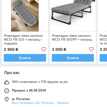
Розкладне ліжко шезлонг
Розкладне ліжко шезлонг
Розк
WCG FB-S15 + матрац і
WCG FB-S01PP + матрац
WCG
подушка
та п
2 950
3 000
3 2
₴
₴
Купити
Купити
Про нас
98% позитивних з 709 відгуків за рік
Працює з 26.05.2016
м. Рогатин
Вул Галицька 126, Рогатин , Україна