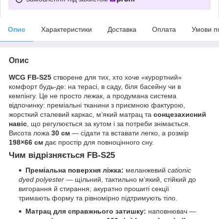
Опис
Характеристики
Доставка
Оплата
Умови п
Опис
WCG FB-S25
створене для тих, хто хоче «курортний»
комфорт будь-де: на терасі, в саду, біля басейну чи в
кемпінгу. Це не просто лежак, а продумана система
відпочинку: преміальні тканини з приємною фактурою,
жорсткий сталевий каркас, м’який матрац та
сонцезахисний
навіс
, що регулюється за кутом і за потреби знімається.
Висота ложа
30 см
— сідати та вставати легко, а розмір
198×66 см
дає простір для повноцінного сну.
Чим відрізняється FB-S25
Преміальна поверхня ліжка:
меланжевий
cationic
dyed polyester
— щільний, тактильно м’який, стійкий до
вигорання й стирання; акуратно прошиті секції
тримають форму та рівномірно підтримують тіло.
Матрац для справжнього затишку:
наповнювач —