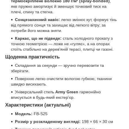
термоскріплене волокно 180 г/м² (spray-bonded)
,
яке пружно амортизує й зменшує точковий тиск на
плечі, спину та стегна.
Сонцезахисний навіс:
легко змінює кут, формує тінь
від прямого сонця та захищає від легкого вітру; за
потреби його можна зняти.
Каркас, що не підведе:
сталь холодного прокату з
точною геометрією — ложе не «гуляє», а на опорах
стоїть стабільно на дерев’яній терасі, плитці чи газоні.
Щоденна практичність
Складання за секунди — зручно перевозити та
зберігати.
Поверхню легко очистити вологою губкою; тканини
швидко висихають.
Універсальний стиль
Army Green
гармонійно
вписується в будь-який екстер’єр.
Характеристики (актуальні)
Модель:
FB-S25
Розмір у розкладеному вигляді:
198 × 66 × 30 см