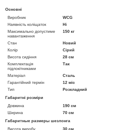
Основні
Виробник
WCG
Наявність коліщаток
Ні
Максимально допустиме
150 кг
навантаження
Стан
Новий
Колір
Сірий
Висота сидіння
28 см
Комплектація
Так
підлокітниками
Матеріал
Сталь
Гарантійний термін
12 міс
Тип
Розкладний
Габаритні розміри
Довжина
190 см
Ширина
70 см
Габаритные размеры шезлонга
Висота виробу
30 см