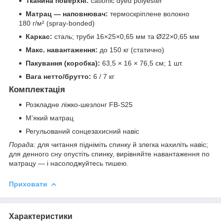
Тканина поверхні:
cationic dyed polyester
Матрац — наповнювач:
термоскріплене волокно
180 г/м² (spray-bonded)
Каркас:
сталь; труби 16×25×0,65 мм та Ø22×0,65 мм
Макс. навантаження:
до 150 кг (статично)
Пакування (коробка):
63,5 × 16 × 76,5 см; 1 шт.
Вага нетто/брутто:
6 / 7 кг
Комплектація
Розкладне ліжко-шезлонг FB-S25
М’який матрац
Регульований сонцезахисний навіс
Порада:
для читання підніміть спинку й злегка нахиліть навіс;
для денного сну опустіть спинку, вирівняйте навантаження по
матрацу — і насолоджуйтесь тишею.
Приховати
Характеристики