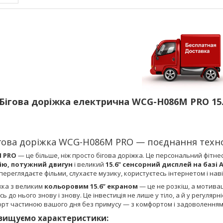
Бігова доріжка електрична WCG-H086M PRO 15.
гова доріжка WCG-H086M PRO — поєднання технол
 PRO
— це більше, ніж просто бігова доріжка. Це персональний фітнес
ію, потужний двигун
і великий
15.6" сенсорний дисплей на базі 
переглядаєте фільми, слухаєте музику, користуєтесь інтернетом і нав
жка з великим
кольоровим 15.6” екраном
— це не розкіш, а мотива
ь до нього знову і знову. Це інвестиція не лише у тіло, а й у регулярн
орт частиною вашого дня без примусу — з комфортом і задоволенням
вищуємо характеристики: