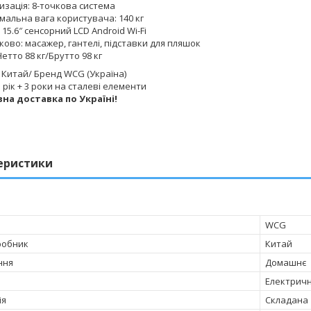
изація: 8-точкова система
мальна вага користувача: 140 кг
 15.6″ сенсорний LCD Android Wi-Fi
ово: масажер, гантелі, підставки для пляшок
Нетто 88 кг/Брутто 98 кг
Китай/ Бренд WCG (Україна)
 рік + 3 роки на сталеві елементи
на доставка по Україні!
еристики
WCG
робник
Китай
ння
Домашнє
Електрич
ія
Складана