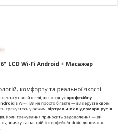
6" LСD Wi-Fi Android + Масажер
огій, комфорту та реальної якості
-центр у вашій оселі, що поєднує
професійну
Android
з Wi-Fi. Ви не просто бігаєте — ви керуєте своїм
іть тренуєтесь у режимі
віртуальних відеомаршрутів
.
ція. Коли тренування приносить задоволення — ви
ість, звичку та настрій. Інтерфейс Android допомагає
.