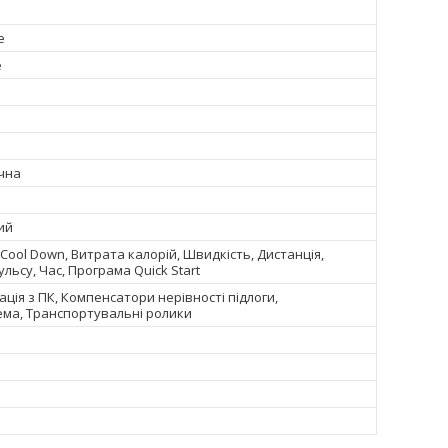
е
е
чна
ий
Cool Down, Витрата калорій, Швидкість, Дистанція,
льсу, Час, Програма Quick Start
ація з ПК, Компенсатори нерівності підлоги,
ема, Транспортувальні ролики