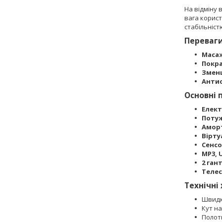
На відміну 
вага корист
стабільніст
Переваг
Маса
Покра
Зменш
Анти
Основні 
Елект
Потуж
Аморт
Вірту
Сенсо
MP3, 
2 гант
Телес
Технічні
Швидкі
Кут н
Полотн