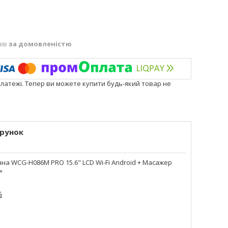
нів
за домовленістю
платежі. Тепер ви можете купити будь-який товар не
рунок
а WCG-H086M PRO 15.6" LСD Wi-Fi Android + Масажер
»
G