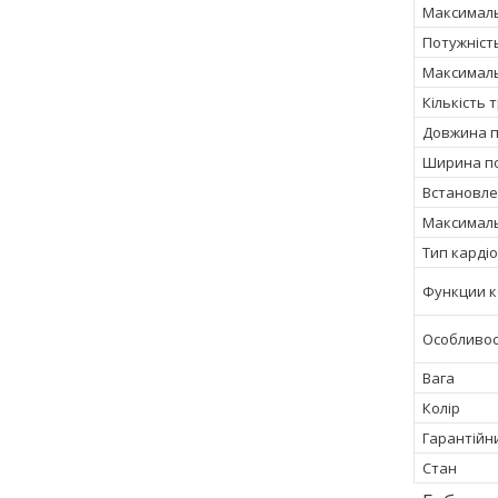
Максималь
Потужність
Максималь
Кількість
Довжина 
Ширина п
Встановле
Максималь
Тип карді
Функции 
Особливос
Вага
Колір
Гарантійн
Стан