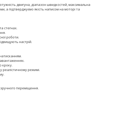
Потужність двигуна, діапазон швидкостей, максимальна
ми, а підтверджуємо якість написом на моторі та
та стегнах.
ння.
сної роботи.
підвищують настрій.
 натисканням.
навантаженнях.
о кроку.
у реалістичному режимі.
му.
 зручного переміщення.