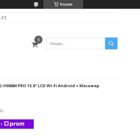
Кошик
-11
H086M PRO 15.6" LСD Wi-Fi Android + Масажер
RO
 з