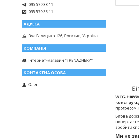
095 579 33 11
095 579 33 11
Вул Галицька 126, Рогатин, Україна
Інтернет-магазин "TRENAZHERY"
Олег
Бі
WCG-H086M
конструкц
прогресом, 
Бігова дорі
повертаєтес
зробити сп
Ми не за