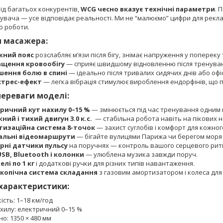
від багатьох конкурентів,
WCG чесно вказує технічні параметри
. 
увача — усе відповідає реальності. Ми не “малюємо” цифри для рекла
ю роботи.
и масажера:
жний пояс
розслабляє м’язи після бігу, знімає напруження у попереку 
щення кровообігу
— сприяє швидшому відновленню після тренува
ення болю в спині
— ідеально після тривалих сидячих днів або офі
стрес-ефект
— легка вібрація стимулює вироблення ендорфінів, що 
переваги моделі:
ричний кут нахилу 0–15 %
— змінюється під час тренування одним
ний і тихий двигун 3.0 к.с.
— стабільна робота навіть на пікових 
изаційна система 8-точок
— захист суглобів і комфорт для кожног
альні відеомаршрути
— бігайте вулицями Парижа чи берегом моря 
рні датчики пульсу
на поручнях — контроль вашого серцевого рит
USB, Bluetooth і колонки
— улюблена музика завжди поруч.
елі по 1 кг
і додаткові ручки для різних типів навантаження.
копічна система складання
з газовим амортизатором і колеса для
 характеристики:
сть: 1–18 км/год
ахилу: електричний 0–15 %
о: 1350 × 480 мм