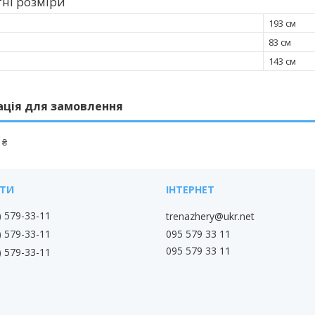
ні розміри
193 см
83 см
143 см
ація для замовлення
 ₴
) 579-33-11
trenazhery@ukr.net
095 579 33 11
) 579-33-11
095 579 33 11
) 579-33-11