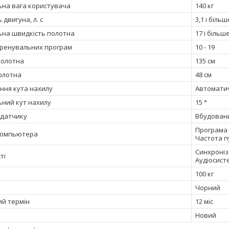
на вага користувача
140 кг
 двигуна, л. с
3,1 і більш
на швидкість полотна
17 і більш
 тренувальних програм
10 - 19
полотна
135 см
олотна
48 см
ння кута нахилу
Автомати
ний кут нахилу
15 °
одатчику
Вбудован
Програма 
компьютера
Частота пу
Синхроніз
ті
Аудіосист
100 кг
Чорний
ий термін
12 міс
Новий