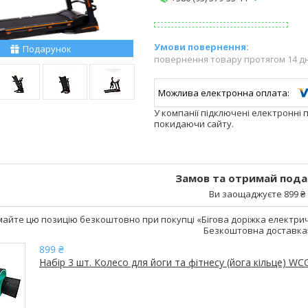
Подарунок
повернення товару протягом 14 д
У компанії підключені електронні 
покидаючи сайту.
Замов та отримай пода
Ви заощаджуєте 899 ₴
айте цю позицію безкоштовно при покупці «Бігова доріжка електричн
Безкоштовна доставка
899 ₴
Набір 3 шт. Колесо для йоги та фітнесу (йога кільце) WC