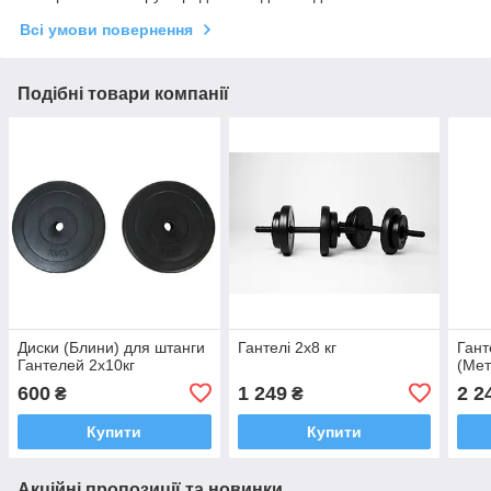
Всі умови повернення
Подібні товари компанії
Диски (Блини) для штанги
Гантелі 2х8 кг
Гант
Гантелей 2х10кг
(Мет
600
1 249
2 2
₴
₴
Купити
Купити
Акційні пропозиції та новинки