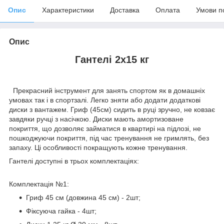
Опис
Характеристики
Доставка
Оплата
Умови п
Опис
Гантелі 2х15 кг
Прекрасний інструмент для занять спортом як в домашніх
умовах так і в спортзалі. Легко зняти або додати додаткові
диски з вантажем. Гриф (45см) сидить в руці зручно, не ковзає
завдяки ручці з насічкою. Диски мають амортизоване
покриття, що дозволяє займатися в квартирі на підлозі, не
пошкоджуючи покриття, під час тренування не гримлять, без
запаху. Ці особливості покращують кожне тренування.
Гантелі доступні в трьох комплектаціях:
Комплектація №1:
Гриф 45 см (довжина 45 см) - 2шт;
Фіксуюча гайка - 4шт;