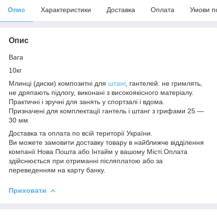
Опис
Характеристики
Доставка
Оплата
Умови п
Опис
Вага
10кг
Млинці (диски) композитні для
штанг
, гантелей: не гримлять,
не дряпають підлогу, виконані з високоякісного матеріалу.
Практичні і зручні для занять у спортзалі і вдома.
Призначені для комплектації гантель і штанг з грифами 25 —
30 мм
Доставка та оплата по всій території України.
Ви можете замовити доставку товару в найближче відділення
компанії Нова Пошта або Інтайм у вашому Місті.Оплата
здійснюється при отриманні післяплатою або за
переведенням на карту банку.
Приховати