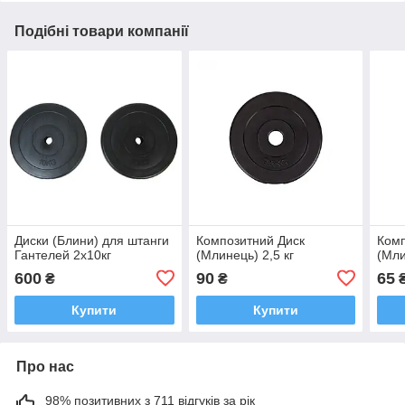
Подібні товари компанії
Диски (Блини) для штанги
Композитний Диск
Комп
Гантелей 2х10кг
(Млинець) 2,5 кг
(Мли
600
90
65
₴
₴
Купити
Купити
Про нас
98% позитивних з 711 відгуків за рік