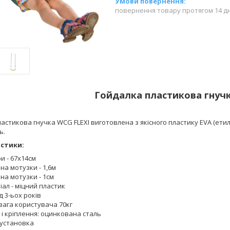
повернення товару протягом 14 д
Гойдалка пластикова гнуч
астикова гнучка WCG FLEXI виготовлена з якісного пластику EVA (етиле
ь.
стики:
и - 67х14см
а мотузки - 1,6м
на мотузки - 1см
ал - міцний пластик
ід 3-ьох років
вага користувача 70кг
 і ​​кріплення: оцинкована сталь
 установка