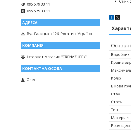
Стійкі
095 579 33 11
095 579 33 11
Характ
Вул Галицька 126, Рогатин, Україна
Основні
Виробник
Інтернет-магазин "TRENAZHERY"
Країна ви
Максимал
Колір
Олег
Вікова гру
Стан
Стать
Тип
Матеріал
Розміщен