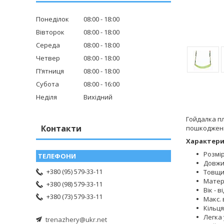
Понеділок
08:00
18:00
Вівторок
08:00
18:00
Середа
08:00
18:00
Четвер
08:00
18:00
Пʼятниця
08:00
18:00
Субота
08:00
16:00
Неділя
Вихідний
Гойдалка пл
Контакти
пошкоджен
Характери
Розмір
Довжин
+380 (95) 579-33-11
Товщи
Матері
+380 (98) 579-33-11
Вік - в
+380 (73) 579-33-11
Макс. 
Кільця
Легка
trenazhery@ukr.net