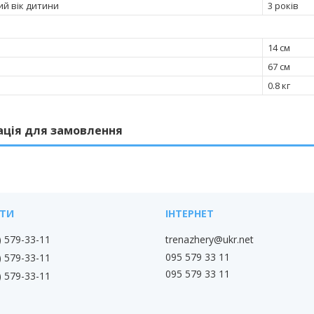
ий вік дитини
3 років
и
14 см
67 см
0.8 кг
ація для замовлення
) 579-33-11
trenazhery@ukr.net
095 579 33 11
) 579-33-11
095 579 33 11
) 579-33-11