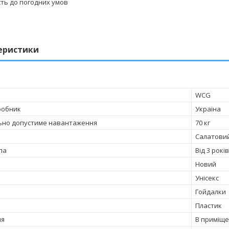
сть до погодних умов
еристики
WCG
робник
Україна
ьно допустиме навантаження
70 кг
Салатови
па
Від 3 років
Новий
Унісекс
Гойдалки
Пластик
ня
В приміще