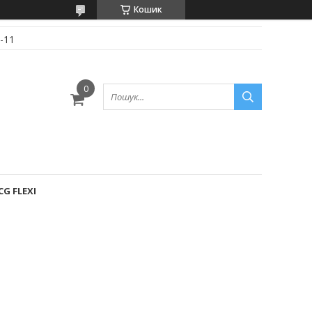
Кошик
-11
G FLEXI