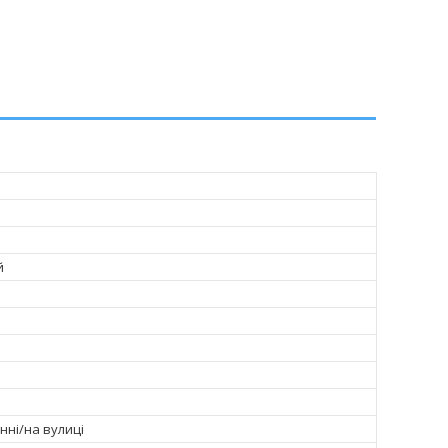
й
нні/на вулиці