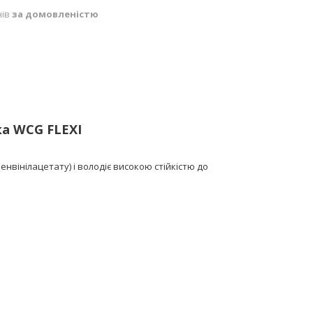
нів
за домовленістю
ка WCG FLEXI
нвінілацетату) і володіє високою стійкістю до