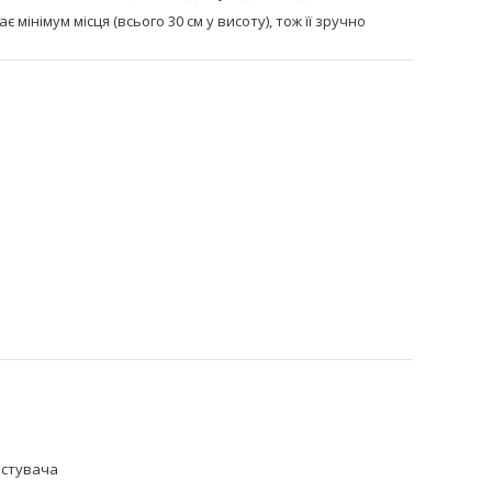
мінімум місця (всього 30 см у висоту), тож її зручно
истувача