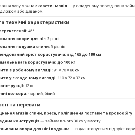
ування лаву можна
скласти навпіл
— у складеному вигляді вона займає 
ід ліжком або диваном.
та технічні характеристики
іперекстензії:
45°
ювання опори для ніг:
3 рівні
ювання подушки спини:
5 рівнів
ендований зріст користувача:
від 165 до 190 см
мальна вага користувача:
до 100 кг
ити в робочому вигляді:
91 × 70 × 86 см
ити у складеному вигляді:
110 × 72 × 32 см
конструкції:
12 кг
пні кольори:
чорний, білий
сті та переваги
цнення м’язів спини, преса, поліпшення постави та кровообігу
адана конструкція
— займає всього 30 см у висоту
ульована опора для ніг і подушка
— підлаштовується під зріст кор