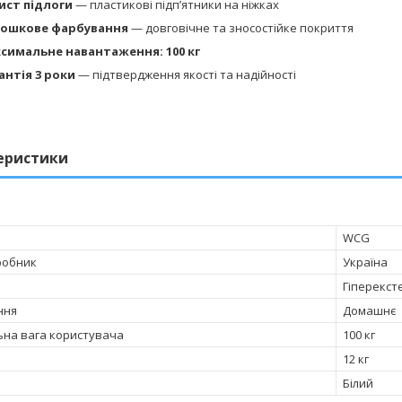
ист підлоги
— пластикові підп’ятники на ніжках
ошкове фарбування
— довговічне та зносостійке покриття
симальне навантаження: 100 кг
антія 3 роки
— підтвердження якості та надійності
еристики
WCG
робник
Україна
Гіперекст
ння
Домашнє
на вага користувача
100 кг
12 кг
Білий