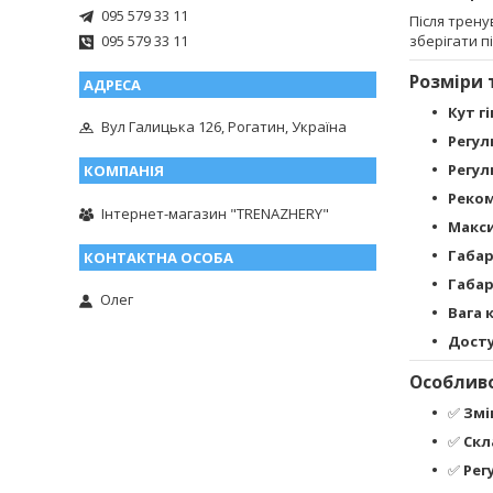
095 579 33 11
Після трен
095 579 33 11
зберігати п
Розміри 
Кут г
Вул Галицька 126, Рогатин, Україна
Регул
Регул
Реком
Інтернет-магазин "TRENAZHERY"
Макси
Габар
Габар
Олег
Вага 
Досту
Особливо
✅
Змі
✅
Скл
✅
Рег