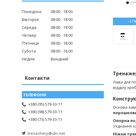
Понеділок
08:00
18:00
Вівторок
08:00
18:00
–17
Середа
08:00
18:00
Четвер
08:00
18:00
Пʼятниця
08:00
18:00
Субота
08:00
16:00
Неділя
Вихідний
Тренажер
Контакти
Лава для гі
відділу хре
Конструк
+380 (95) 579-33-11
Основа лав
+380 (98) 579-33-11
порошков
+380 (73) 579-33-11
Опорна по
з’єднання з
trenazhery@ukr.net
Ніжки тре