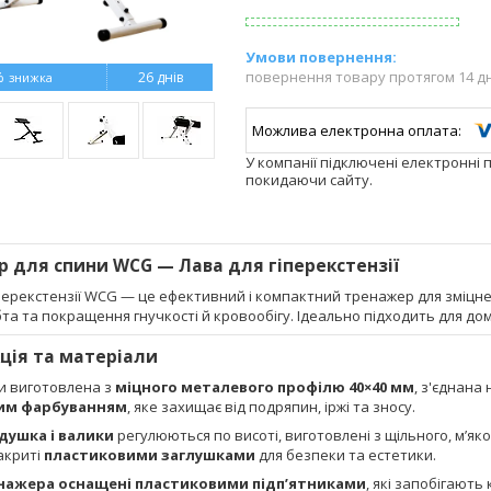
повернення товару протягом 14 д
%
26 днів
У компанії підключені електронні 
покидаючи сайту.
 для спини WCG — Лава для гіперекстензії
перекстензії WCG — це ефективний і компактний тренажер для зміцне
бта та покращення гнучкості й кровообігу. Ідеально підходить для д
ція та матеріали
и виготовлена з
міцного металевого профілю 40×40 мм
, з'єднана
им фарбуванням
, яке захищає від подряпин, іржі та зносу.
душка і валики
регулюються по висоті, виготовлені з щільного, м’як
акриті
пластиковими заглушками
для безпеки та естетики.
нажера оснащені пластиковими підп’ятниками
, які запобігают