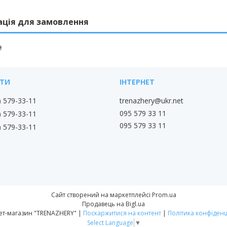
ація для замовлення
₴
) 579-33-11
trenazhery@ukr.net
095 579 33 11
) 579-33-11
095 579 33 11
) 579-33-11
Сайт створений на маркетплейсі
Prom.ua
Продавець на Bigl.ua
Інтернет-магазин "TRENAZHERY" |
Поскаржитися на контент
|
Політика конфіденц
Select Language
▼