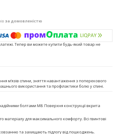
нів
за домовленістю
платежі. Тепер ви можете купити будь-який товар не
ння м’язів спини, зняття навантаження з поперекового
омашнього використання та профілактики болю у спині.
 надійними болтами М8. Поверхня конструкції вкрита
ого матеріалу для максимального комфорту. Всі гвинтові
ь ковзанню та захищають підлогу від пошкоджень.