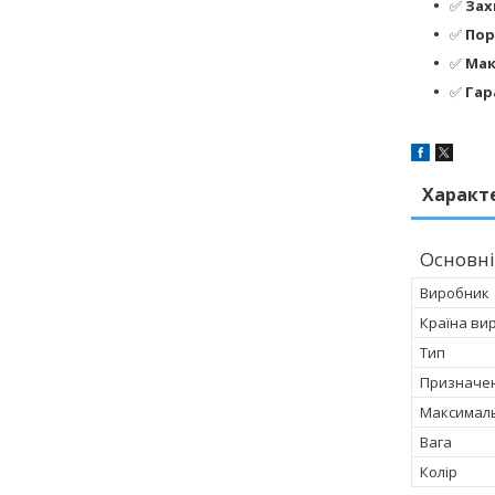
✅
Зах
✅
Пор
✅
Мак
✅
Гар
Характ
Основні
Виробник
Країна ви
Тип
Призначе
Максималь
Вага
Колір