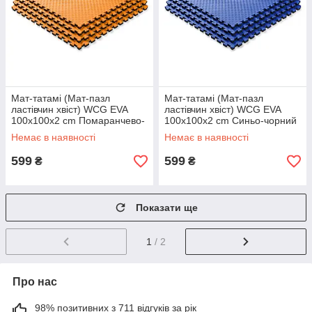
Мат-татамі (Мат-пазл
Мат-татамі (Мат-пазл
ластівчин хвіст) WCG EVA
ластівчин хвіст) WCG EVA
100х100х2 cm Помаранчево-
100х100х2 cm Синьо-чорний
чорний
Немає в наявності
Немає в наявності
599
599
₴
₴
Показати ще
1
/ 2
Про нас
98% позитивних з 711 відгуків за рік