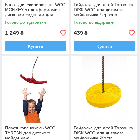
Канат для скелелазіння WCG
Гойдалка для дітей Тарзанка
MONKEY з платформами і
DISK WCG для дитячого
дисковим сидінням для
майданчика Червона
дитячого майданчика
Готово до відправки
Готово до відправки
Зелений
1 249
439
₴
₴
Купити
Купити
Пластикова качель WCG
Гойдалка для дітей Тарзанка
TARZAN для дитячого
DISK WCG для дитячого
майданчика
майданчика Жовта